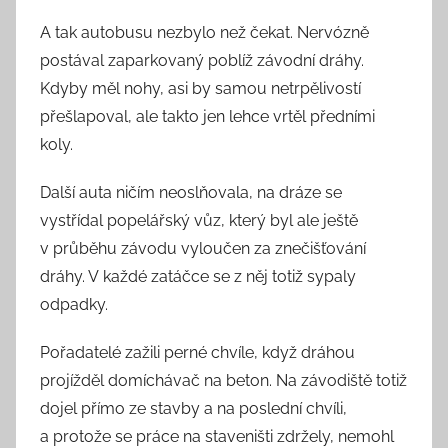
A tak autobusu nezbylo než čekat. Nervózně
postával zaparkovaný poblíž závodní dráhy.
Kdyby měl nohy, asi by samou netrpělivostí
přešlapoval, ale takto jen lehce vrtěl předními
koly.
Další auta ničím neoslňovala, na dráze se
vystřídal popelářský vůz, který byl ale ještě
v průběhu závodu vyloučen za znečišťování
dráhy. V každé zatáčce se z něj totiž sypaly
odpadky.
Pořadatelé zažili perné chvíle, když dráhou
projížděl domíchávač na beton. Na závodiště totiž
dojel přímo ze stavby a na poslední chvíli,
a protože se práce na staveništi zdržely, nemohl