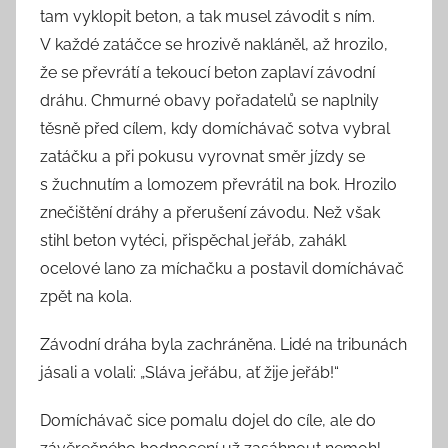
tam vyklopit beton, a tak musel závodit s ním.
V každé zatáčce se hrozivě nakláněl, až hrozilo,
že se převrátí a tekoucí beton zaplaví závodní
dráhu. Chmurné obavy pořadatelů se naplnily
těsně před cílem, kdy domíchávač sotva vybral
zatáčku a při pokusu vyrovnat směr jízdy se
s žuchnutím a lomozem převrátil na bok. Hrozilo
znečištění dráhy a přerušení závodu. Než však
stihl beton vytéci, přispěchal jeřáb, zahákl
ocelové lano za míchačku a postavil domíchávač
zpět na kola.
Závodní dráha byla zachráněna. Lidé na tribunách
jásali a volali: „Sláva jeřábu, ať žije jeřáb!“
Domíchávač sice pomalu dojel do cíle, ale do