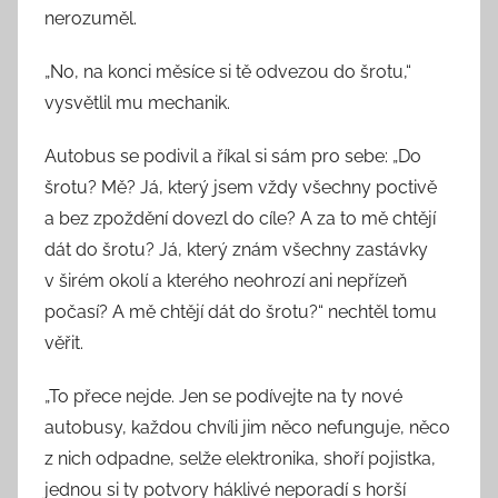
nerozuměl.
„No, na konci měsíce si tě odvezou do šrotu,“
vysvětlil mu mechanik.
Autobus se podivil a říkal si sám pro sebe: „Do
šrotu? Mě? Já, který jsem vždy všechny poctivě
a bez zpoždění dovezl do cíle? A za to mě chtějí
dát do šrotu? Já, který znám všechny zastávky
v širém okolí a kterého neohrozí ani nepřízeň
počasí? A mě chtějí dát do šrotu?“ nechtěl tomu
věřit.
„To přece nejde. Jen se podívejte na ty nové
autobusy, každou chvíli jim něco nefunguje, něco
z nich odpadne, selže elektronika, shoří pojistka,
jednou si ty potvory háklivé neporadí s horší