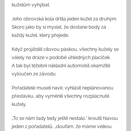
kuželům vyhýbat.
Jeho obrovská kola drtila jeden kužel za druhým.
Skoro jako by si myslel, že dostane body za
každý kužel, který přejede.
Když projížděl cílovou páskou, všechny kužely se
válely na dráze v podobě úhledných placiček.
A tak byl těžební nákladní automobil okamžitě
vyloučen ze závodu.
Pořadatelé museli navíc vyhlásit neplánovanou
přestávku, aby vyměnili všechny rozplácnuté
kužely.
„To se nám tady tedy ještě nestalo,“ kroutil hlavou
jeden z pořadatelů, „doufám, že máme velkou