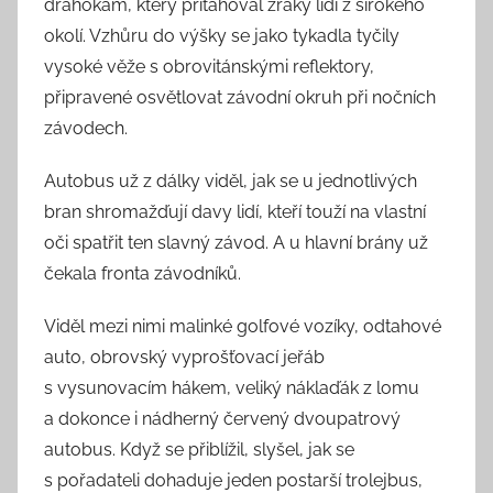
drahokam, který přitahoval zraky lidí z širokého
okolí. Vzhůru do výšky se jako tykadla tyčily
vysoké věže s obrovitánskými reflektory,
připravené osvětlovat závodní okruh při nočních
závodech.
Autobus už z dálky viděl, jak se u jednotlivých
bran shromažďují davy lidí, kteří touží na vlastní
oči spatřit ten slavný závod. A u hlavní brány už
čekala fronta závodníků.
Viděl mezi nimi malinké golfové vozíky, odtahové
auto, obrovský vyprošťovací jeřáb
s vysunovacím hákem, veliký náklaďák z lomu
a dokonce i nádherný červený dvoupatrový
autobus. Když se přiblížil, slyšel, jak se
s pořadateli dohaduje jeden postarší trolejbus,