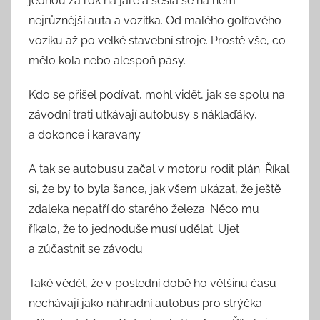
jednou za rok na jaře a sešla se na něm
nejrůznější auta a vozítka. Od malého golfového
vozíku až po velké stavební stroje. Prostě vše, co
mělo kola nebo alespoň pásy.
Kdo se přišel podívat, mohl vidět, jak se spolu na
závodní trati utkávají autobusy s náklaďáky,
a dokonce i karavany.
A tak se autobusu začal v motoru rodit plán. Říkal
si, že by to byla šance, jak všem ukázat, že ještě
zdaleka nepatří do starého železa. Něco mu
říkalo, že to jednoduše musí udělat. Ujet
a zúčastnit se závodu.
Také věděl, že v poslední době ho většinu času
nechávají jako náhradní autobus pro strýčka