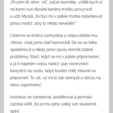
„Prosím tě, ehm, víš,“ začal nesměle, „chtěl bych si
na konci své dlouhé kariéry trošku povyrazit
a užít. Myslíš, že bys mi v pátek mohla natankovat
plnou nádrž, aby to nikdo nevěděl?“
Cisterna se krátce zamyslela a odpověděla mu:
„Nóóó, však jsme staří kamarádi. Dá se na tebe
spolehnout a nikdy jsme spolu neměli žádné
problémy. Stačí, když se mi v pátek připomeneš,
a já ti naplním celou nádrž i pár rezervních
kanystrů na cestu, když budeš chtít. Hlavně se
připomeň. To víš, už mi to tak nemyslí a občas na
něco zapomenu.“
Autobus se zaradoval, poděkoval a pomalu
začínal věřit, že se mu jeho velký sen skutečně
splní.