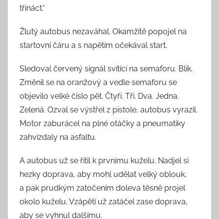
třináct.“
Žlutý autobus nezaváhal. Okamžitě popojel na
startovní čáru a s napětím očekával start.
Sledoval červený signál svítící na semaforu. Blik.
Změnil se na oranžový a vedle semaforu se
objevilo velké číslo pět. Čtyři. Tři. Dva. Jedna.
Zelená. Ozval se výstřel z pistole, autobus vyrazil.
Motor zaburácel na plné otáčky a pneumatiky
zahvízdaly na asfaltu.
A autobus už se řítil k prvnímu kuželu. Nadjel si
hezky doprava, aby mohl udělat velký oblouk,
a pak prudkým zatočením doleva těsně projel
okolo kuželu. Vzápětí už zatáčel zase doprava,
aby se vyhnul dalšímu.