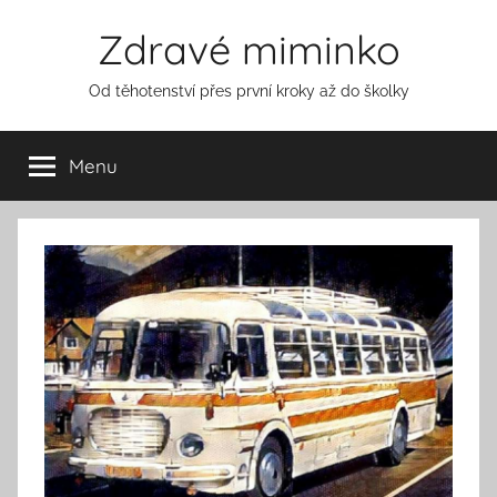
Přejít
Zdravé miminko
k
obsahu
Od těhotenství přes první kroky až do školky
Menu