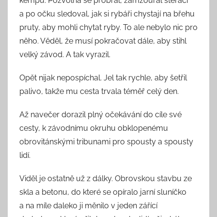
kempu. Pozvolna se probral, zamžoural stěrači
a po očku sledoval, jak si rybáři chystají na břehu
pruty, aby mohli chytat ryby. To ale nebylo nic pro
něho. Věděl, že musí pokračovat dále, aby stihl
velký závod. A tak vyrazil.
Opět nijak nepospíchal. Jel tak rychle, aby šetřil
palivo, takže mu cesta trvala téměř celý den.
Až navečer dorazil plný očekávání do cíle své
cesty, k závodnímu okruhu obklopenému
obrovitánskými tribunami pro spousty a spousty
lidí.
Viděl je ostatně už z dálky. Obrovskou stavbu ze
skla a betonu, do které se opíralo jarní sluníčko
a na míle daleko ji měnilo v jeden zářící