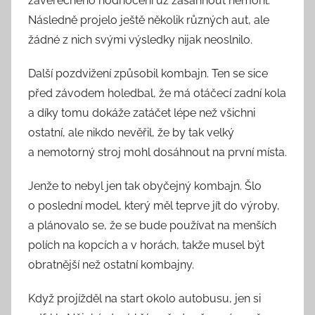
závěrečného hodnocení už zasáhnout nemohl.
Následně projelo ještě několik různých aut, ale
žádné z nich svými výsledky nijak neoslnilo.
Další pozdvižení způsobil kombajn. Ten se sice
před závodem holedbal, že má otáčecí zadní kola
a díky tomu dokáže zatáčet lépe než všichni
ostatní, ale nikdo nevěřil, že by tak velký
a nemotorný stroj mohl dosáhnout na první místa.
Jenže to nebyl jen tak obyčejný kombajn. Šlo
o poslední model, který měl teprve jít do výroby,
a plánovalo se, že se bude používat na menších
polích na kopcích a v horách, takže musel být
obratnější než ostatní kombajny.
Když projížděl na start okolo autobusu, jen si