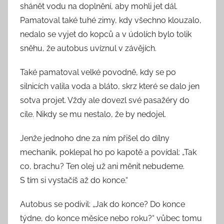
shánět vodu na doplnění, aby mohli jet dál.
Pamatoval také tuhé zimy, kdy všechno klouzalo,
nedalo se vyjet do kopců a v údolích bylo tolik
sněhu, že autobus uvíznul v závějích.
Také pamatoval velké povodně, kdy se po
silnicích valila voda a bláto, skrz které se dalo jen
sotva projet. Vždy ale dovezl své pasažéry do
cíle. Nikdy se mu nestalo, že by nedojel.
Jenže jednoho dne za ním přišel do dílny
mechanik, poklepal ho po kapotě a povídal: „Tak
co, brachu? Ten olej už ani měnit nebudeme.
S tím si vystačíš až do konce.“
Autobus se podivil: „Jak do konce? Do konce
týdne, do konce měsíce nebo roku?“ vůbec tomu