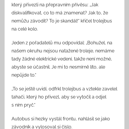
který přivezli na přepravním přívěsu: „Jak
diskvalifikovat, co to má znamenat? Jak to, že
nemůžu závodit? To je skandál!“ křičel trolejbus
na celé kolo.
Jeden z pořadatelů mu odpovídal: „Bohužel, na
našem okruhu nejsou natažené troleje, nemáme
tady žádné elektrické vedení, takže není možné,
abyste se účastnil. Je mi to nesmírně líto, ale
nepůjde to.“
„To se ještě uvidí, odfrkl trolejbus a vztekle zavelel
tahači, který ho přivezl, aby se vytočil a odjel
s ním pryč.“
Autobus si hezky vystál frontu, nahlásil se jako
závodník a vylosoval si číslo.