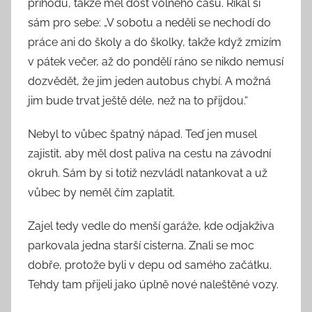
příhodu, takže měl dost volného času. Říkal si
sám pro sebe: „V sobotu a neděli se nechodí do
práce ani do školy a do školky, takže když zmizím
v pátek večer, až do pondělí ráno se nikdo nemusí
dozvědět, že jim jeden autobus chybí. A možná
jim bude trvat ještě déle, než na to přijdou.“
Nebyl to vůbec špatný nápad. Teď jen musel
zajistit, aby měl dost paliva na cestu na závodní
okruh. Sám by si totiž nezvládl natankovat a už
vůbec by neměl čím zaplatit.
Zajel tedy vedle do menší garáže, kde odjakživa
parkovala jedna starší cisterna. Znali se moc
dobře, protože byli v depu od samého začátku.
Tehdy tam přijeli jako úplně nové naleštěné vozy.