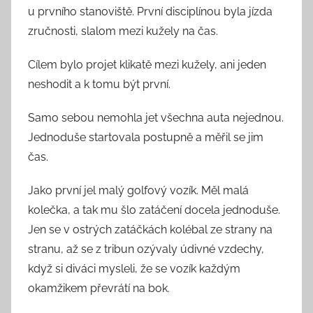
u prvního stanoviště. První disciplínou byla jízda
zručnosti, slalom mezi kužely na čas.
Cílem bylo projet klikatě mezi kužely, ani jeden
neshodit a k tomu být první.
Samo sebou nemohla jet všechna auta nejednou.
Jednoduše startovala postupně a měřil se jim
čas.
Jako první jel malý golfový vozík. Měl malá
kolečka, a tak mu šlo zatáčení docela jednoduše.
Jen se v ostrých zatáčkách kolébal ze strany na
stranu, až se z tribun ozývaly údivné vzdechy,
když si diváci mysleli, že se vozík každým
okamžikem převrátí na bok.