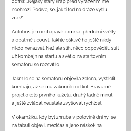
odfrkl: „Nějaký starý křáp před vyřazením mě
neohrozí. Podívej se, jak ti teď na dráze vytřu
zrak!“
Autobus jen nechápavě zamrkal předními světly
a opatrně ucouvl. Takhle ošklivě ho ještě nikdy
nikdo nenazval. Než ale stihl něco odpovědět, stál
už kombajn na startu a světlo na startovním
semaforu se rozsvítilo.
Jakmile se na semaforu objevila zelená, vystřelil
kombajn, až se mu zakouřilo od kol. Bravurně
projel okolo prvního kuželu, druhý ladně minul
a ještě zvládal neustále zvyšovat rychlost.
V okamžiku, kdy byl zhruba v polovině dráhy, se
na tabuli objevil mezičas a jeho náskok na