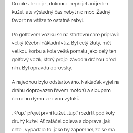
Do cíle ale dojel, dokonce nepřejel ani jeden
kužel, ale výsledný čas nebyl nic moc. Žádný
favorit na vítěze to ostatně nebyl.
Po golfovém vozíku se na startovní čáře připravil
velký těžební nákladní vůz. Byl celý žlutý, měl
velikou korbu a kola velká pomalu jako celý ten
golfový vozík, který projel závodní dráhou před
ním. Byl opravdu obrovský.
A najednou bylo odstartováno. Náklaďák vyjel na
dráhu doprovázen řevem motorů a sloupem
černého dýmu ze dvou výfuků.
„Křup,“ přejel první kužel, „lup,“ rozdrtil pod koly
druhý kužel. Ať zatáčel doleva a doprava, jak
chtěl, vypadalo to, jako by zapomněl, že se má