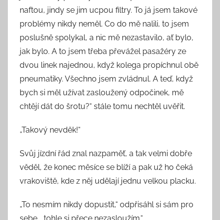
naftou, jindy se jim ucpou filtry. To já jsem takové
problémy nikdy neměl. Co do mě nalili, to jsem
poslušně spolykal, a nic mě nezastavilo, ať bylo,
jak bylo. A to jsem třeba převážel pasažéry ze
dvou linek najednou, když kolega propíchnul obě
pneumatiky. Všechno jsem zvládnul. A teď, když
bych si měl užívat zasloužený odpočinek, mě
chtějí dát do šrotu?“ stále tomu nechtěl uvěřit.
„Takový nevděk!“
Svůj jízdní řád znal nazpaměť, a tak velmi dobře
věděl, že konec měsíce se blíží a pak už ho čeká
vrakoviště, kde z něj udělají jednu velkou placku.
„To nesmím nikdy dopustit,“ odpřisáhl si sám pro
sebe, „tohle si přece nezasloužím.“