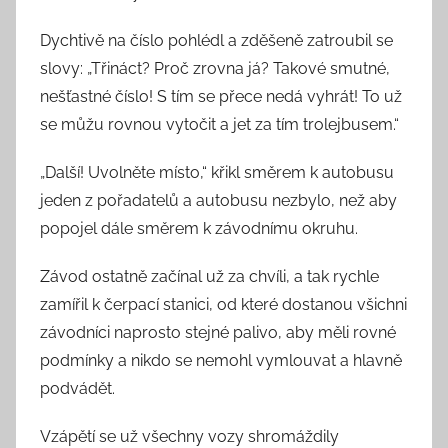
Dychtivě na číslo pohlédl a zděšeně zatroubil se
slovy: „Třináct? Proč zrovna já? Takové smutné,
nešťastné číslo! S tím se přece nedá vyhrát! To už
se můžu rovnou vytočit a jet za tím trolejbusem.“
„Další! Uvolněte místo,“ křikl směrem k autobusu
jeden z pořadatelů a autobusu nezbylo, než aby
popojel dále směrem k závodnímu okruhu.
Závod ostatně začínal už za chvíli, a tak rychle
zamířil k čerpací stanici, od které dostanou všichni
závodníci naprosto stejné palivo, aby měli rovné
podmínky a nikdo se nemohl vymlouvat a hlavně
podvádět.
Vzápětí se už všechny vozy shromáždily