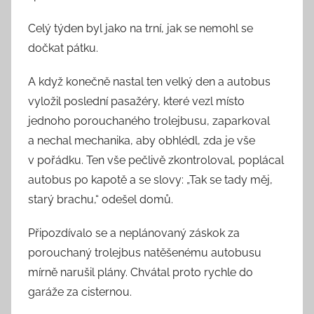
Celý týden byl jako na trní, jak se nemohl se
dočkat pátku.
A když konečně nastal ten velký den a autobus
vyložil poslední pasažéry, které vezl místo
jednoho porouchaného trolejbusu, zaparkoval
a nechal mechanika, aby obhlédl, zda je vše
v pořádku. Ten vše pečlivě zkontroloval, poplácal
autobus po kapotě a se slovy: „Tak se tady měj,
starý brachu,“ odešel domů.
Připozdívalo se a neplánovaný záskok za
porouchaný trolejbus natěšenému autobusu
mírně narušil plány. Chvátal proto rychle do
garáže za cisternou.