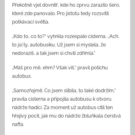
Překotně vjel dovnitř, kde ho zprvu zarazilo šero,
které zde panovalo. Pro jistotu tedy rozsvítil
potkávací světla.
„Kdo to, co to?“ vyhrkla rozespale cisterna, „Ach,
to jsi ty, autobusíku. Už jsem si myslela, že
nedorazíš, a tak jsem si chvíli zdřímla.“
„Máš pro mě, ehm? Však víš,“ pravil potichu
autobus.
„Samozřejmě. Co jsem slíbila, to také dodržím,“
pravila cisterna a připojila autobusu k otvoru
nádrže hadici. Za moment už autobus cítil ten
hřejivý pocit, jak mu do nádrže žbluňkala čerstvá
nafta.