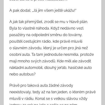
A pak dodal: „Já jim všem ještě ukážu!“
A jak tak přemýšlel, zrodil se mu v hlavě plán.
Byla to vlastně náhoda. Když nedávno vezl
pasažéry na odpolední směnu do továrny,
pouštěl cestujícím rádio, kde právě mluvili
o slavném závodu, který je určen pro jiná než
osobní auta. Ta tam jednoduše nesměla, protože
mají mnoho svých závodů. Kde měl ale závodit
nákladní automobil, dlouhý jeřáb, hasičské auto
nebo autobus?
Právě pro taková auta žádné závody
neexistovaly, tedy až na ten jeden, o kterém právě
mluvili v rádiu. Konal se s velkou slávou vždy