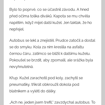
Bylo to poprvé, co se účastnil závodu. A hned
před očima tolika diváků. Kapota se mu chvěla
napětím, když míjel další kužel. Jen taktak, že ho
nepřejel.
Autobus se lekl a znejistěl. Prudce zatočil a dostal
se do smyku. Kola za ním kreslila na asfaltu
černou čáru, zatímco se blížil k dalšímu kuželu.
Pokoušel se brzdit, aby zpomalil, ale srážka byla
nevyhnutelná.
Křup. Kužel zarachotil pod koly, zachytil se
pneumatiky, třikrát obkroužil dokola pod
blatníkem a vylétl do dálky.
„Ach ne, jeden jsem trefil,“ zavzdychal autobus. To