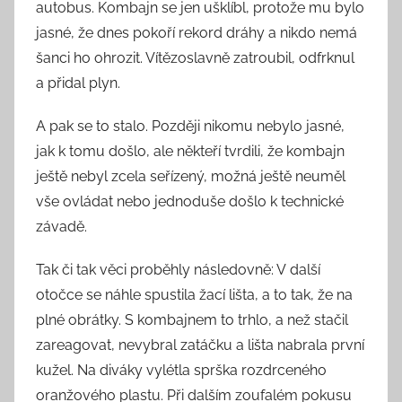
autobus. Kombajn se jen ušklíbl, protože mu bylo
jasné, že dnes pokoří rekord dráhy a nikdo nemá
šanci ho ohrozit. Vítězoslavně zatroubil, odfrknul
a přidal plyn.
A pak se to stalo. Později nikomu nebylo jasné,
jak k tomu došlo, ale někteří tvrdili, že kombajn
ještě nebyl zcela seřízený, možná ještě neuměl
vše ovládat nebo jednoduše došlo k technické
závadě.
Tak či tak věci proběhly následovně: V další
otočce se náhle spustila žací lišta, a to tak, že na
plné obrátky. S kombajnem to trhlo, a než stačil
zareagovat, nevybral zatáčku a lišta nabrala první
kužel. Na diváky vylétla sprška rozdrceného
oranžového plastu. Při dalším zoufalém pokusu