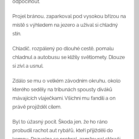
odpočinout.
Projel bránou, zaparkoval pod vysokou břízou na
místě s výhledem na jezero a užíval si chladný
stín.
Chladič, rozpálený po dlouhé cestě, pomalu
chladnul a autobusu se klížily světlomety. Dlouze
si zívl a usnul.
Zdálo se mu o velkém závodním okruhu, okolo
kterého seděly na tribunách spousty diváků
mávajících vlaječkami. Všichni mu fandili a on
právě projížděl cílem.
Byl to úžasný pocit. Škoda jen, že ho ráno
probudil rachot aut rybářů, kteří přijížděli do