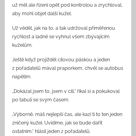
už měl ale řízení opět pod kontrolou a zrychloval,
aby mohl objet další kužel.
Už věděl, jak na to, a tak udržoval přiměřenou
rychlost a ladně se vyhnul všem zbývajícím
kuželům.
Ještě když projížděl cílovou páskou a jeden
z pořadatelů mával praporkem, chvěl se autobus
napětím.
„Dokázal jsem to, jsem v cíli,“ říkal si a pokukoval
po tabuli se svým časem.
„Výborně, máš nejlepší čas, ale kazí ti to ten jeden
zničený kužel. Uvidíme, jak se bude dařit
ostatním,“ hlásil jeden z pořadatelů.